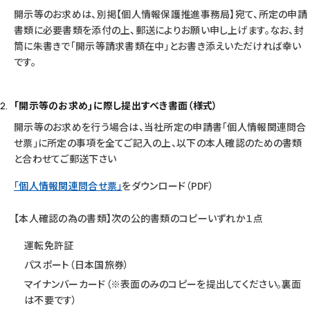
開示等のお求めは、別掲【個人情報保護推進事務局】宛て、所定の申請
書類に必要書類を添付の上、郵送によりお願い申し上げます。なお、封
筒に朱書きで｢開示等請求書類在中｣とお書き添えいただければ幸い
です。
｢開示等のお求め｣に際し提出すべき書面（様式）
開示等のお求めを行う場合は、当社所定の申請書｢個人情報関連問合
せ票｣に所定の事項を全てご記入の上、以下の本人確認のための書類
と合わせてご郵送下さい
｢個人情報関連問合せ票｣
をダウンロード（PDF）
【本人確認の為の書類】次の公的書類のコピーいずれか１点
運転免許証
パスポート（日本国旅券）
マイナンバーカード（※表面のみのコピーを提出してください。裏面
は不要です）