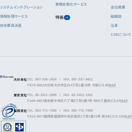
業務自動化サービス
システムインテグレーション
会社概要
情報処理サービス
組織図
特長
技術要員派遣
沿革
CSRについて
TEL.
097-536-1414
FAX. 097-537-4411
大分本社
〒870-0003
大分県大分市生石4丁目1番20号 大鉱ビル4F
MAP
TEL.
03-3551-3990
FAX. 03-3553-2261
東京支社
〒104-0032
東京都中央区八丁堀3丁目5番7号 NRE八重洲ビル3F
MAP
TEL.
092-771-7260
FAX. 092-771-7440
福岡支社
〒810-0072
福岡県福岡市中央区長浜1丁目1番35号 新KBCビル11F
MAP