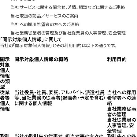
当社サービスに関する問合せ、苦情、相談などに関するご連絡
当社取扱の商品／サービスのご案内
当社への採用希望者の方へのご連絡
当社業務従業者の管理及び当社従業員の人事管理、安全管理
｢開示対象個人情報｣に関して
当社の｢開示対象個人情報｣とその利用目的は以下の通りです。
開示
開示対象個人情報の概略
利用目的
対象
個人
情報
の類
型
従業
当社役員・社員、委託、アルバイト、派遣社員
当社への採用
者等
等、当社業務の従事者(退職者・予定を含む）
希望者への連
個人
に関する個人情報
絡
情報
当社業務従事
者の管理
当社従業員の
人事管理､安
全管理
取引
当社の取引先の代表者、担当者等の方々の
取引先への各