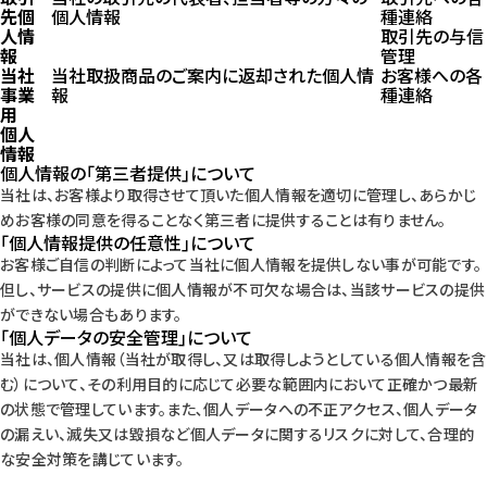
先個
個人情報
種連絡
人情
取引先の与信
報
管理
当社
当社取扱商品のご案内に返却された個人情
お客様への各
事業
報
種連絡
用
個人
情報
個人情報の｢第三者提供｣について
当社は、お客様より取得させて頂いた個人情報を適切に管理し、あらかじ
めお客様の同意を得ることなく第三者に提供することは有りません。
｢個人情報提供の任意性｣について
お客様ご自信の判断によって当社に個人情報を提供しない事が可能です。
但し、サービスの提供に個人情報が不可欠な場合は、当該サービスの提供
ができない場合もあります。
｢個人データの安全管理｣について
当社は、個人情報（当社が取得し、又は取得しようとしている個人情報を含
む）について、その利用目的に応じて必要な範囲内において正確かつ最新
の状態で管理しています。また､個人データへの不正アクセス、個人データ
の漏えい、滅失又は毀損など個人データに関するリスクに対して、合理的
な安全対策を講じています。